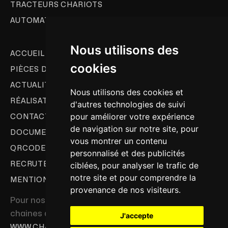
TRACTEURS CHARIOTS
AUTOMATISME CONVOYEUR
Nous utilisons des
ACCUEIL
cookies
PIÈCES DE RECHANGE & SAV
ACTUALITÉS
Nous utilisons des cookies et
RÉALISATIONS
d'autres technologies de suivi
pour améliorer votre expérience
CONTACT
de navigation sur notre site, pour
DOCUMENTATION
vous montrer un contenu
QRCODE - TEAM
personnalisé et des publicités
ciblées, pour analyser le trafic de
RECRUTEMENT
notre site et pour comprendre la
MENTIONS LÉGALES
provenance de nos visiteurs.
Pour nos solutions de
chaines de peinture:
J'accepte
WWW.CHAINE-DE-PEINTURE.COM