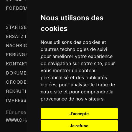
FÖRDERANLAGENAUTOMATISIERUNG
Nous utilisons des
cookies
STARTSEITE
ERSATZTEILE & KUNDENDIENST
Nous utilisons des cookies et
NACHRICHTEN
d'autres technologies de suivi
ERRUNGENSCHAFTEN
pour améliorer votre expérience
de navigation sur notre site, pour
KONTAKT
vous montrer un contenu
DOKUMENTATION
personnalisé et des publicités
QRCODE - TEAM
ciblées, pour analyser le trafic de
notre site et pour comprendre la
REKRUTIERUNG
provenance de nos visiteurs.
IMPRESSUM
Für unsere Lackieranlagenlösungen:
J'accepte
WWW.CHAINE-DE-PEINTURE.COM
Je refuse