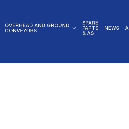
SPARE
OVERHEAD AND GROUND

PARTS
NEWS
A
CONVEYORS
& AS
rer für