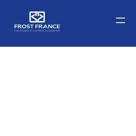
Installation eines Einschienenförderers
1.650 Meter X458-Kette - 4.500 Haken - 5 Antriebsgruppen